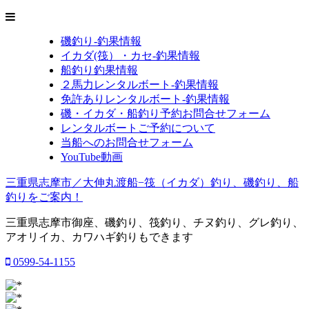
磯釣り-釣果情報
イカダ(筏）・カセ-釣果情報
船釣り釣果情報
２馬力レンタルボート-釣果情報
免許ありレンタルボート-釣果情報
磯・イカダ・船釣り予約お問合せフォーム
レンタルボートご予約について
当船へのお問合せフォーム
YouTube動画
三重県志摩市／大伸丸渡船−筏（イカダ）釣り、磯釣り、船
釣りをご案内！
三重県志摩市御座、磯釣り、筏釣り、チヌ釣り、グレ釣り、
アオリイカ、カワハギ釣りもできます
0599-54-1155