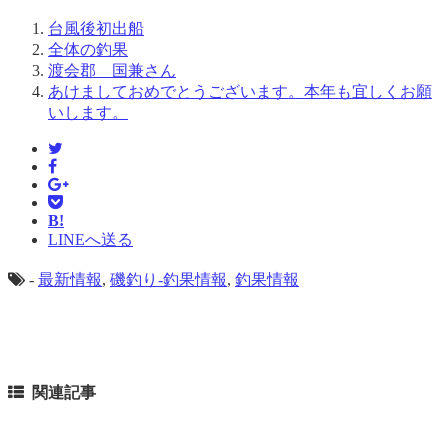
台風後初出船
全体の釣果
渡会郡 国兼さん
あけましておめでとうございます。本年も宜しくお願
いします。
B!
LINEへ送る
-
最新情報
,
磯釣り-釣果情報
,
釣果情報
関連記事