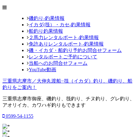
磯釣り-釣果情報
イカダ(筏）・カセ-釣果情報
船釣り釣果情報
２馬力レンタルボート-釣果情報
免許ありレンタルボート-釣果情報
磯・イカダ・船釣り予約お問合せフォーム
レンタルボートご予約について
当船へのお問合せフォーム
YouTube動画
三重県志摩市／大伸丸渡船−筏（イカダ）釣り、磯釣り、船
釣りをご案内！
三重県志摩市御座、磯釣り、筏釣り、チヌ釣り、グレ釣り、
アオリイカ、カワハギ釣りもできます
0599-54-1155