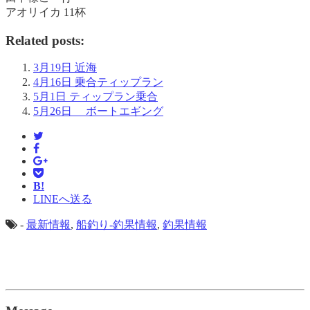
アオリイカ 11杯
Related posts:
3月19日 近海
4月16日 乗合ティップラン
5月1日 ティップラン乗合
5月26日 ボートエギング
B!
LINEへ送る
-
最新情報
,
船釣り-釣果情報
,
釣果情報