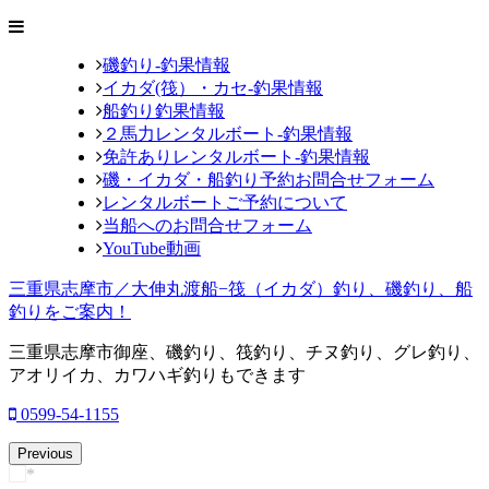
磯釣り-釣果情報
イカダ(筏）・カセ-釣果情報
船釣り釣果情報
２馬力レンタルボート-釣果情報
免許ありレンタルボート-釣果情報
磯・イカダ・船釣り予約お問合せフォーム
レンタルボートご予約について
当船へのお問合せフォーム
YouTube動画
三重県志摩市／大伸丸渡船−筏（イカダ）釣り、磯釣り、船
釣りをご案内！
三重県志摩市御座、磯釣り、筏釣り、チヌ釣り、グレ釣り、
アオリイカ、カワハギ釣りもできます
0599-54-1155
Previous