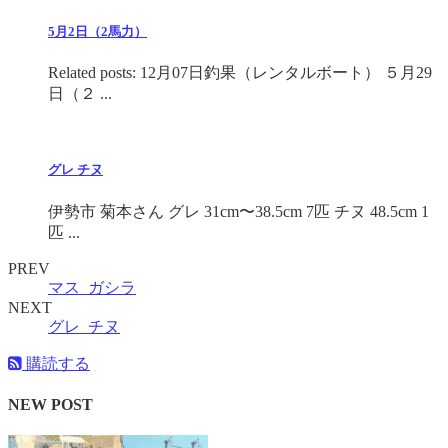
5月2日（2馬力）
Related posts: 12月07日釣果（レンタルボート） ５月29
日（２ ...
グレ チヌ
伊勢市 菊本さん グレ 31cm〜38.5cm 7匹 チヌ 48.5cm 1
匹 ...
PREV
マス ガシラ
NEXT
グレ チヌ
購読する
NEW POST