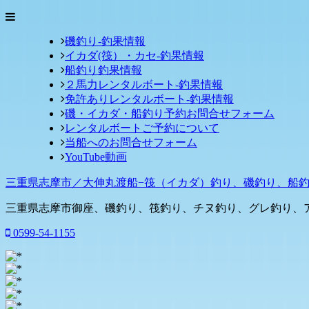
磯釣り-釣果情報
イカダ(筏）・カセ-釣果情報
船釣り釣果情報
２馬力レンタルボート-釣果情報
免許ありレンタルボート-釣果情報
磯・イカダ・船釣り予約お問合せフォーム
レンタルボートご予約について
当船へのお問合せフォーム
YouTube動画
三重県志摩市／大伸丸渡船−筏（イカダ）釣り、磯釣り、船
三重県志摩市御座、磯釣り、筏釣り、チヌ釣り、グレ釣り、
0599-54-1155