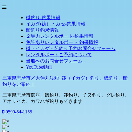
磯釣り-釣果情報
イカダ(筏）・カセ-釣果情報
船釣り釣果情報
２馬力レンタルボート-釣果情報
免許ありレンタルボート-釣果情報
磯・イカダ・船釣り予約お問合せフォーム
レンタルボートご予約について
当船へのお問合せフォーム
YouTube動画
三重県志摩市／大伸丸渡船−筏（イカダ）釣り、磯釣り、船
釣りをご案内！
三重県志摩市御座、磯釣り、筏釣り、チヌ釣り、グレ釣り、
アオリイカ、カワハギ釣りもできます
0599-54-1155