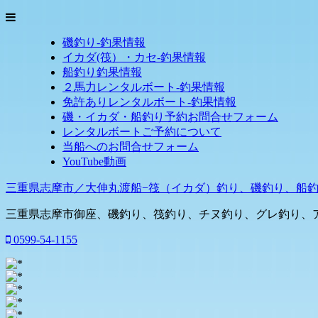
磯釣り-釣果情報
イカダ(筏）・カセ-釣果情報
船釣り釣果情報
２馬力レンタルボート-釣果情報
免許ありレンタルボート-釣果情報
磯・イカダ・船釣り予約お問合せフォーム
レンタルボートご予約について
当船へのお問合せフォーム
YouTube動画
三重県志摩市／大伸丸渡船−筏（イカダ）釣り、磯釣り、船
三重県志摩市御座、磯釣り、筏釣り、チヌ釣り、グレ釣り、
0599-54-1155