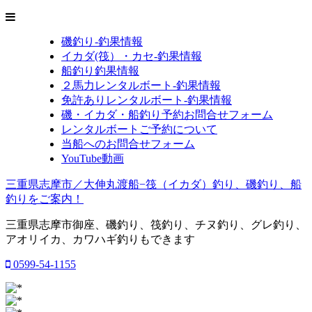
磯釣り-釣果情報
イカダ(筏）・カセ-釣果情報
船釣り釣果情報
２馬力レンタルボート-釣果情報
免許ありレンタルボート-釣果情報
磯・イカダ・船釣り予約お問合せフォーム
レンタルボートご予約について
当船へのお問合せフォーム
YouTube動画
三重県志摩市／大伸丸渡船−筏（イカダ）釣り、磯釣り、船
釣りをご案内！
三重県志摩市御座、磯釣り、筏釣り、チヌ釣り、グレ釣り、
アオリイカ、カワハギ釣りもできます
0599-54-1155