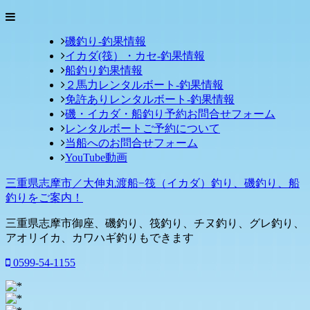
磯釣り-釣果情報
イカダ(筏）・カセ-釣果情報
船釣り釣果情報
２馬力レンタルボート-釣果情報
免許ありレンタルボート-釣果情報
磯・イカダ・船釣り予約お問合せフォーム
レンタルボートご予約について
当船へのお問合せフォーム
YouTube動画
三重県志摩市／大伸丸渡船−筏（イカダ）釣り、磯釣り、船
釣りをご案内！
三重県志摩市御座、磯釣り、筏釣り、チヌ釣り、グレ釣り、
アオリイカ、カワハギ釣りもできます
0599-54-1155