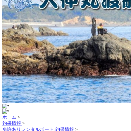
ホーム
>
釣果情報
>
免許ありレンタルボート-釣果情報
>