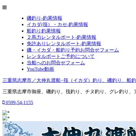
磯釣り-釣果情報
イカダ(筏）・カセ-釣果情報
船釣り釣果情報
２馬力レンタルボート-釣果情報
免許ありレンタルボート-釣果情報
磯・イカダ・船釣り予約お問合せフォーム
レンタルボートご予約について
当船へのお問合せフォーム
YouTube動画
三重県志摩市／大伸丸渡船−筏（イカダ）釣り、磯釣り、船
三重県志摩市御座、磯釣り、筏釣り、チヌ釣り、グレ釣り、
0599-54-1155