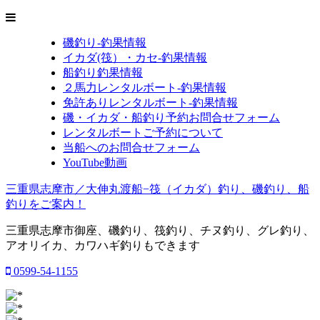
磯釣り-釣果情報
イカダ(筏）・カセ-釣果情報
船釣り釣果情報
２馬力レンタルボート-釣果情報
免許ありレンタルボート-釣果情報
磯・イカダ・船釣り予約お問合せフォーム
レンタルボートご予約について
当船へのお問合せフォーム
YouTube動画
三重県志摩市／大伸丸渡船−筏（イカダ）釣り、磯釣り、船
釣りをご案内！
三重県志摩市御座、磯釣り、筏釣り、チヌ釣り、グレ釣り、
アオリイカ、カワハギ釣りもできます
0599-54-1155