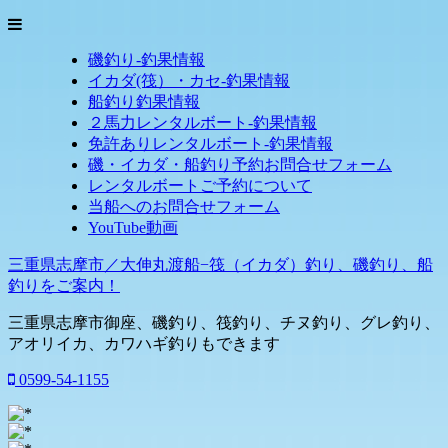
磯釣り-釣果情報
イカダ(筏）・カセ-釣果情報
船釣り釣果情報
２馬力レンタルボート-釣果情報
免許ありレンタルボート-釣果情報
磯・イカダ・船釣り予約お問合せフォーム
レンタルボートご予約について
当船へのお問合せフォーム
YouTube動画
三重県志摩市／大伸丸渡船−筏（イカダ）釣り、磯釣り、船
釣りをご案内！
三重県志摩市御座、磯釣り、筏釣り、チヌ釣り、グレ釣り、
アオリイカ、カワハギ釣りもできます
0599-54-1155